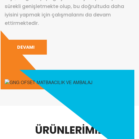
sürekli genişletmekte olup, bu doğrultuda daha
iyisini yapmak için çalışmalarını da devam
ettirmektedir.
DEVAMI
ÜRÜNLERİMİZ